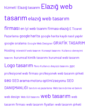
Elazığ web
hizmeti
Elazığ tasarım
tasarım
elazığ web tasarım
firması
en iyi web tsarım firması elazığ
E Ticaret
google harita
Pazarlama
google harita kaydı nasıl yapılır
GRAFİK TASARIM
google sıralama
Google Web Designer
Hosting
interaktif web tasarım
Konsept tasarımı
Kullanıcı deneyimi
kurumsal kimlik tasarımı
kurumsal web tasarım
tasarımı
Logo tasarım
ppc
Pano Kullanıcı Arayüzü tasarımı
profesiyonel web firması
profesyonek web tasarım şirketi
seo
SEO arama motoru optimizasyonu
SEO
DANIŞMANLIĞI
tanıtım ve pazarlama
Web barındırma ve bakım
web tasarım
web design
web
Web GUI tasarımı
tasarım firması
web tasarım fiyatları
web tasarım şirketi