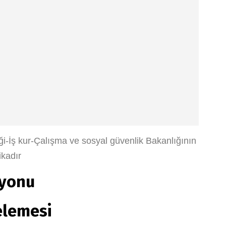
iği-İş kur-Çalışma ve sosyal güvenlik Bakanlığının
ikadır
syonu
elemesi