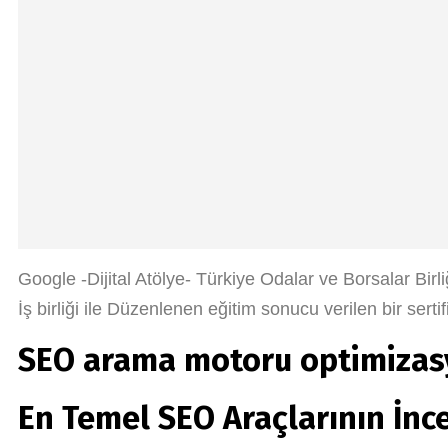
Google -Dijital Atölye- Türkiye Odalar ve Borsalar Birl
İş birliği ile Düzenlenen eğitim sonucu verilen bir sertif
SEO arama motoru optimiza
En Temel SEO Araçlarının İnc