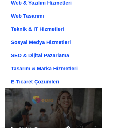
Web & Yazılım Hizmetleri
Web Tasarımı
Teknik & IT Hizmetleri
Sosyal Medya Hizmetleri
SEO & Dijital Pazarlama
Tasarım & Marka Hizmetleri
E-Ticaret Çözümleri