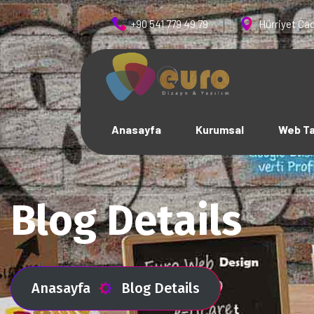
+90 541 779 49 79
Hürriyet Cad
Anasayfa
Kurumsal
Web T
Blog Details
Anasayfa
Blog Details