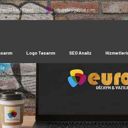
 no/33 kat3 Elazığ
info@elazigdijital.com
asarım
Logo Tasarım
SEO Analiz
Hizmetleri