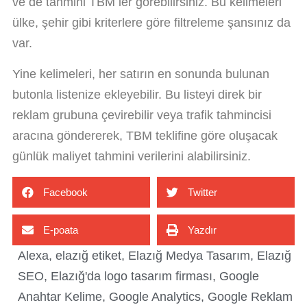
ve de tahmini TBM ler görebilirsiniz. Bu kelimeleri
ülke, şehir gibi kriterlere göre filtreleme şansınız da
var.
Yine kelimeleri, her satırın en sonunda bulunan
butonla listenize ekleyebilir. Bu listeyi direk bir
reklam grubuna çevirebilir veya trafik tahmincisi
aracına göndererek, TBM teklifine göre oluşacak
günlük maliyet tahmini verilerini alabilirsiniz.
Facebook
Twitter
E-poata
Yazdır
Alexa
,
elazığ etiket
,
Elazığ Medya Tasarım
,
Elazığ
SEO
,
Elazığ'da logo tasarım firması
,
Google
Anahtar Kelime
,
Google Analytics
,
Google Reklam