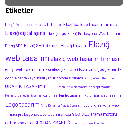
Etiketler
Elazığ'da logo tasarım firması
Bingöl Web Tasarım
E-Ticaret
CSS3
Elazığ dijital ajans
Elazığ logo
Elazığ Profesyonel Web Tasarım
Elazığ
Elazığ SEO hizmeti
Elazığ tasarım
Elazığ SEO
web tasarım
elazığ web tasarım firması
en iyi web tsarım firması elazığ
google harita
E Ticaret Pazarlama
google harita kaydı nasıl yapılır
google sıralama
Google Web Designer
GRAFİK TASARIM
Hosting
interaktif web tasarım
Konsept tasarımı
kurumsal kimlik tasarımı
kurumsal web tasarım
Kullanıcı deneyimi tasarımı
Logo tasarım
ppc
profesiyonel web
Pano Kullanıcı Arayüzü tasarımı
seo
SEO arama motoru
firması
profesyonek web tasarım şirketi
optimizasyonu
SEO DANIŞMANLIĞI
tanıtım ve pazarlama
Web