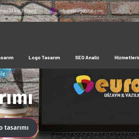
 no/33 kat3 Elazığ
info@elazigdijital.com
asarım
Logo Tasarım
SEO Analiz
Hizmetleri
rımı
go tasarımı