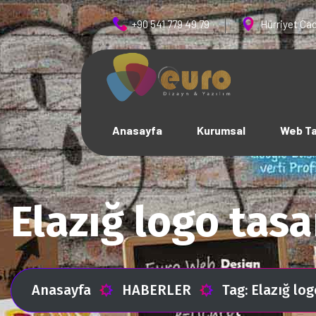
+90 541 779 49 79
Hürriyet Cad
Anasayfa
Kurumsal
Web T
Elazığ logo tasa
Anasayfa
HABERLER
Tag: Elazığ lo