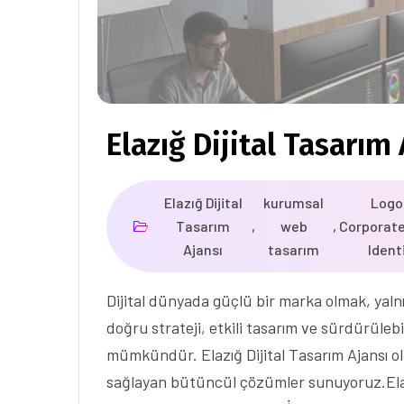
Elazığ Dijital Tasarım 
Elazığ Dijital
kurumsal
Logo
Tasarım
,
web
,
Corporat
Ajansı
tasarım
Ident
Dijital dünyada güçlü bir marka olmak, yalnı
doğru strateji, etkili tasarım ve sürdürülebil
mümkündür. Elazığ Dijital Tasarım Ajansı ola
sağlayan bütüncül çözümler sunuyoruz.Ela