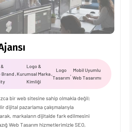
Ajansı
 &
Logo &
Logo
Mobil Uyumlu
e Brand
,
Kurumsal Marka
,
,
Tasarım
Web Tasarımı
ity
Kimliği
zca bir web sitesine sahip olmakla değil;
ir dijital pazarlama çalışmalarıyla
rak, markaların dijitalde fark edilmesini
zığ Web Tasarım hizmetlerimizle SEO,