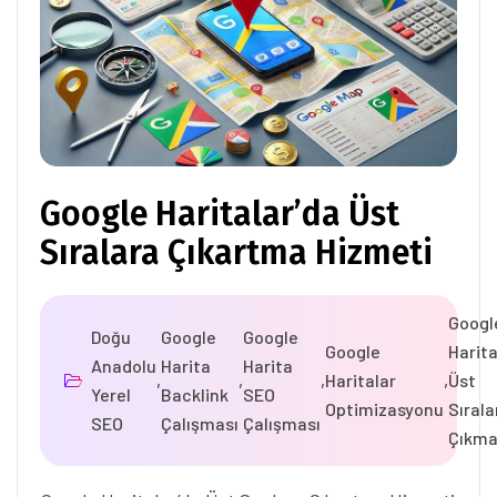
Google Haritalar’da Üst
Sıralara Çıkartma Hizmeti
Googl
Doğu
Google
Google
Google
Harita
Anadolu
Harita
Harita
,
,
,
Haritalar
,
Üst
Yerel
Backlink
SEO
Optimizasyonu
Sırala
SEO
Çalışması
Çalışması
Çıkm