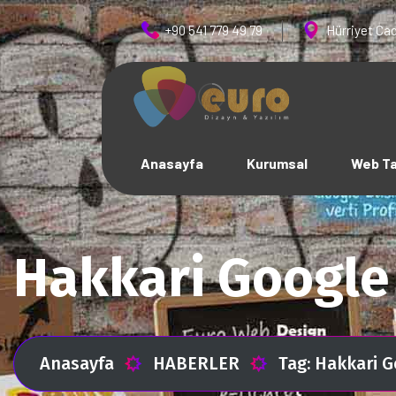
+90 541 779 49 79
Hürriyet Cad
Anasayfa
Kurumsal
Web T
Hakkari Google
Anasayfa
HABERLER
Tag: Hakkari 