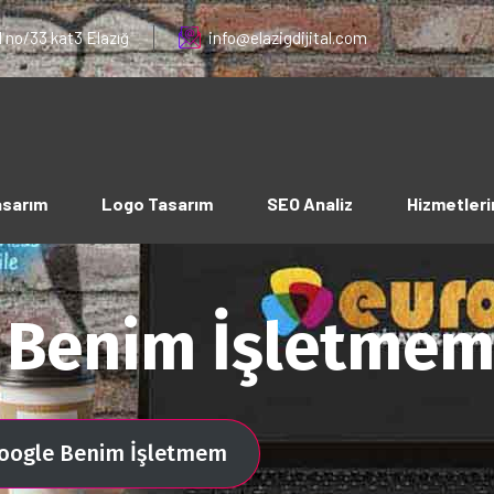
 no/33 kat3 Elazığ
info@elazigdijital.com
asarım
Logo Tasarım
SEO Analiz
Hizmetleri
 Benim İşletme
Google Benim İşletmem