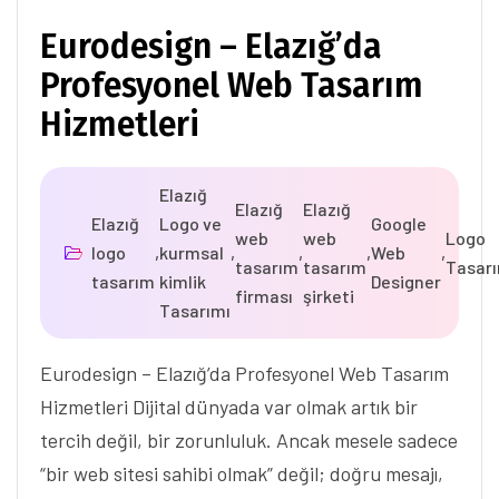
Eurodesign – Elazığ’da
Profesyonel Web Tasarım
Hizmetleri
Elazığ
Elazığ
Elazığ
Elazığ
Logo ve
Google
web
web
Logo
logo
,
kurmsal
,
,
,
Web
,
tasarım
tasarım
Tasar
tasarım
kimlik
Designer
firması
şirketi
Tasarımı
Eurodesign – Elazığ’da Profesyonel Web Tasarım
Hizmetleri Dijital dünyada var olmak artık bir
tercih değil, bir zorunluluk. Ancak mesele sadece
“bir web sitesi sahibi olmak” değil; doğru mesajı,