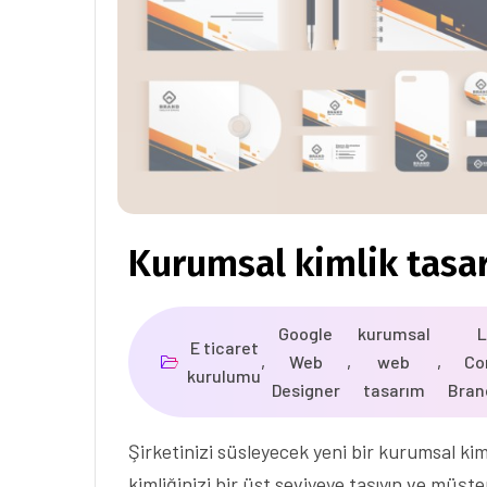
Kurumsal kimlik tasa
Google
kurumsal
L
E ticaret
,
Web
,
web
,
Co
kurulumu
Designer
tasarım
Bran
Şirketinizi süsleyecek yeni bir kurumsal kim
kimliğinizi bir üst seviyeye taşıyın ve müşt