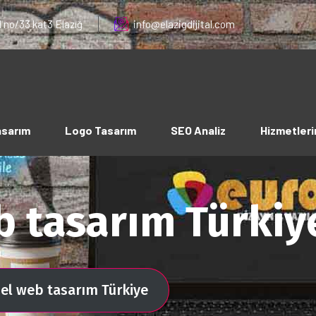
 no/33 kat3 Elazığ
info@elazigdijital.com
asarım
Logo Tasarım
SEO Analiz
Hizmetleri
b tasarım Türkiy
nel web tasarım Türkiye