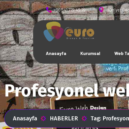
+90 541 779 49 79
Hürriyet Cad
Anasayfa
Kurumsal
Web T
Profesyonel we
Anasayfa
HABERLER
Tag: Profesyo