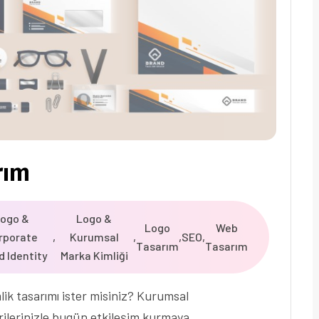
rım
ogo &
Logo &
Logo
Web
rporate
,
Kurumsal
,
,
SEO
,
Tasarım
Tasarım
d Identity
Marka Kimliği
lik tasarımı ister misiniz? Kurumsal
erilerinizle bugün etkileşim kurmaya