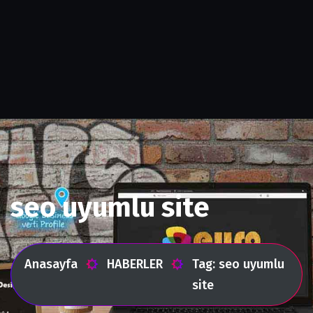
seo uyumlu site
Anasayfa
HABERLER
Tag: seo uyumlu
site