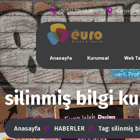
+90 541 779 49 79
Hürriyet Cad
Anasayfa
Kurumsal
Web T
silinmiş bilgi 
Anasayfa
HABERLER
Tag: silinmiş 