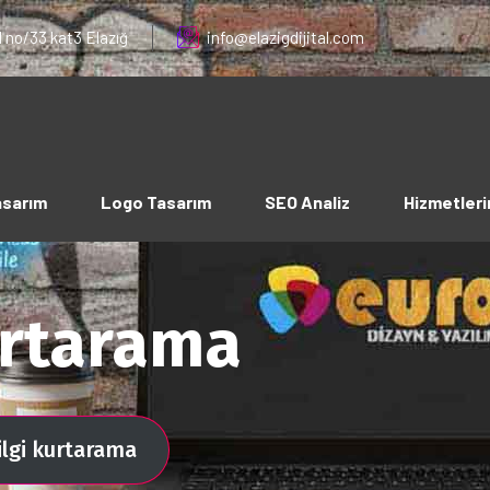
 no/33 kat3 Elazığ
info@elazigdijital.com
asarım
Logo Tasarım
SEO Analiz
Hizmetleri
kurtarama
bilgi kurtarama