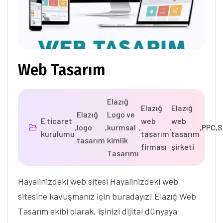
Web Tasarım
Elazığ
Elazığ
Elazığ
Elazığ
Logo ve
E ticaret
web
web
,
logo
,
kurmsal
,
,
,
PPC
,
S
kurulumu
tasarım
tasarım
tasarım
kimlik
firması
şirketi
Tasarımı
Hayalinizdeki web sitesi Hayalinizdeki web
sitesine kavuşmanız için buradayız! Elazığ Web
Tasarım ekibi olarak, işinizi dijital dünyaya