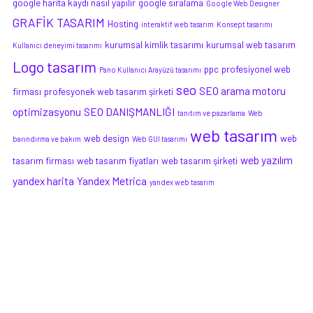
google harita kaydı nasıl yapılır
google sıralama
Google Web Designer
GRAFİK TASARIM
Hosting
interaktif web tasarım
Konsept tasarımı
kurumsal kimlik tasarımı
kurumsal web tasarım
Kullanıcı deneyimi tasarımı
Logo tasarım
ppc
profesiyonel web
Pano Kullanıcı Arayüzü tasarımı
seo
SEO arama motoru
firması
profesyonek web tasarım şirketi
optimizasyonu
SEO DANIŞMANLIĞI
tanıtım ve pazarlama
Web
web tasarım
web design
web
barındırma ve bakım
Web GUI tasarımı
web yazılım
tasarım firması
web tasarım fiyatları
web tasarım şirketi
yandex harita
Yandex Metrica
yandex web tasarım