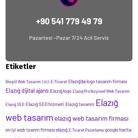
+90 541 779 49 79
Pazartesi –Pazar 7/24 Acil Servis
Etiketler
Elazığ'da logo tasarım firması
Bingöl Web Tasarım
E-Ticaret
CSS3
Elazığ dijital ajans
Elazığ logo
Elazığ Profesyonel Web Tasarım
Elazığ
Elazığ SEO hizmeti
Elazığ tasarım
Elazığ SEO
web tasarım
elazığ web tasarım firması
en iyi web tsarım firması elazığ
google harita
E Ticaret Pazarlama