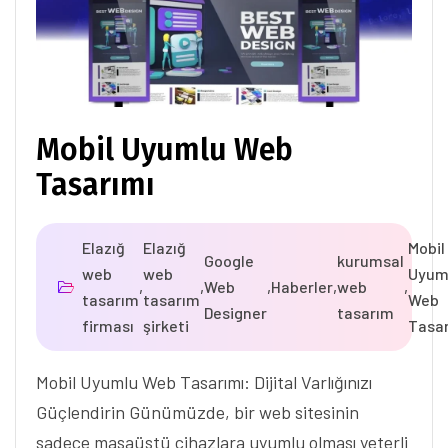
Mobil Uyumlu Web
Tasarımı
Elazığ
Elazığ
Mobil
Google
kurumsal
web
web
Uyum
,
,
Web
,
Haberler
,
web
,
tasarım
tasarım
Web
Designer
tasarım
firması
şirketi
Tasar
Mobil Uyumlu Web Tasarımı: Dijital Varlığınızı
Güçlendirin Günümüzde, bir web sitesinin
sadece masaüstü cihazlara uyumlu olması yeterli