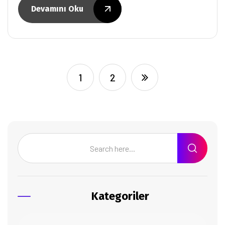
Devamını Oku
1
2
Kategoriler